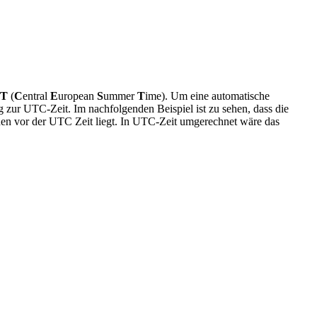
ST
(
C
entral
E
uropean
S
ummer
T
ime). Um eine automatische
zur UTC-Zeit. Im nachfolgenden Beispiel ist zu sehen, dass die
den vor der UTC Zeit liegt. In UTC-Zeit umgerechnet wäre das