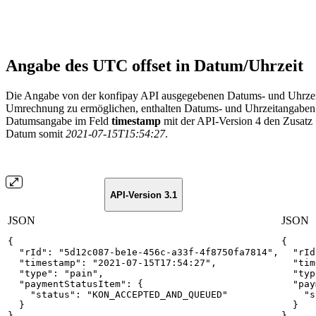
Angabe des UTC offset in Datum/Uhrzeit
Die Angabe von der konfipay API ausgegebenen Datums- und Uhrzeit
Umrechnung zu ermöglichen, enthalten Datums- und Uhrzeitangaben ab
Datumsangabe im Feld
timestamp
mit der API-Version 4 den Zusatz
Datum somit
2021-07-15T15:54:27
.
API-Version 3.1
JSON
JSON
{
{
"rId"
:
"5d12c087-be1e-456c-a33f-4f8750fa7814"
,
"rId
"timestamp"
:
"2021-07-15T17:54:27"
,
"tim
"type"
:
"pain"
,
"typ
"paymentStatusItem"
:
{
"pay
"status"
:
"KON_ACCEPTED_AND_QUEUED"
"s
}
}
}
}