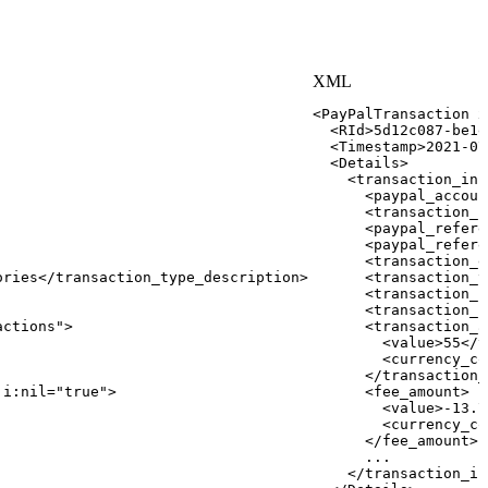
XML
<
PayPalTransaction
x
<
RId
>
5d12c087-be1e
<
Timestamp
>
2021-07
<
Details
>
<
transaction_inf
<
paypal_accoun
<
transaction_i
<
paypal_refere
<
paypal_refere
<
transaction_e
ories
</
transaction_type_description
>
<
transaction_t
<
transaction_i
<
transaction_u
actions
"
>
<
transaction_a
<
value
>
55
</
v
<
currency_co
</
transaction_
i:
nil
=
"
true
"
>
<
fee_amount
>
<
value
>
-13.7
<
currency_co
</
fee_amount
>
...
</
transaction_in