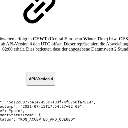
werten erfolgt in
CEWT
(
C
entral
E
uropean
W
inter
T
ime) bzw.
CE
 API-Version 4 den UTC offset. Dieser repräsentiert die Abweichung 
 +02:00 erhält. Dies bedeutet, dass der angegebene Datumswert 2 Stun
API-Version 4
"
:
"5d12c087-be1e-456c-a33f-4f8750fa7814"
,
estamp"
:
"2021-07-15T17:54:27+02:00"
,
e"
:
"pain"
,
mentStatusItem"
:
{
tatus"
:
"KON_ACCEPTED_AND_QUEUED"