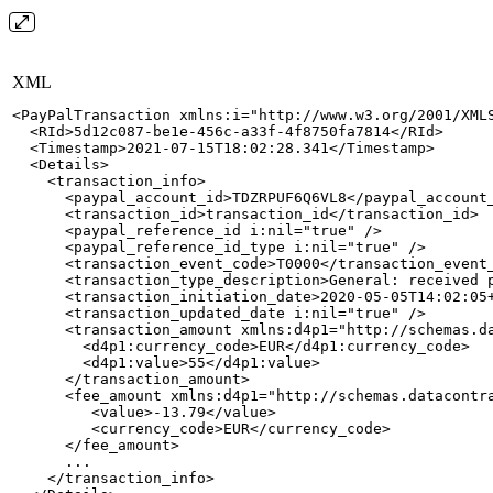
XML
<
PayPalTransaction
xmlns:
i
=
"
http://www.w3.org/2001/XML
<
RId
>
5d12c087-be1e-456c-a33f-4f8750fa7814
</
RId
>
<
Timestamp
>
2021-07-15T18:02:28.341
</
Timestamp
>
<
Details
>
<
transaction_info
>
<
paypal_account_id
>
TDZRPUF6Q6VL8
</
paypal_account
<
transaction_id
>
transaction_id
</
transaction_id
>
<
paypal_reference_id
i:
nil
=
"
true
"
/>
<
paypal_reference_id_type
i:
nil
=
"
true
"
/>
<
transaction_event_code
>
T0000
</
transaction_event
<
transaction_type_description
>
General:
received
<
transaction_initiation_date
>
2020-05-05T14:02:05
<
transaction_updated_date
i:
nil
=
"
true
"
/>
<
transaction_amount
xmlns:
d4p1
=
"
http://schemas.d
<
d4p1:
currency_code
>
EUR
</
d4p1:
currency_code
>
<
d4p1:
value
>
55
</
d4p1:
value
>
</
transaction_amount
>
<
fee_amount
xmlns:
d4p1
=
"
http://schemas.datacontr
<
value
>
-13.79
</
value
>
<
currency_code
>
EUR
</
currency_code
>
</
fee_amount
>
...
</
transaction_info
>